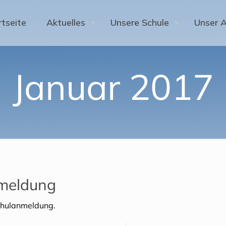
rtseite
Aktuelles
Unsere Schule
Unser 
Januar 2017
nmeldung
Schulanmeldung.