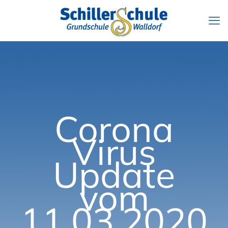
Corona
Virus
Update
vom
11.03.2020