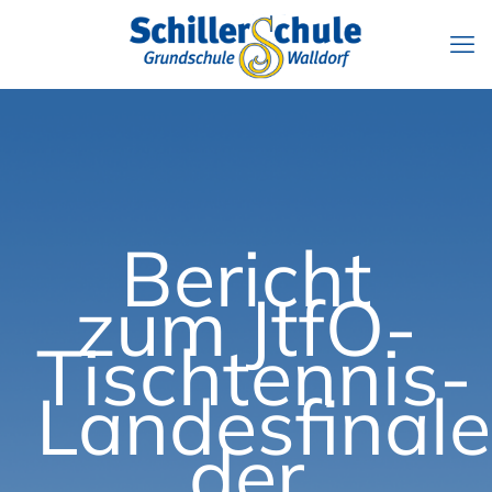
Bericht
zum JtfO-
Tischtennis-
Landesfinale
der