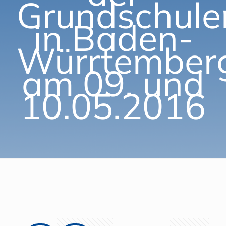
Grundschule
in Baden-
Würrtember
am 09. und
10.05.2016