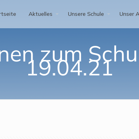
rtseite
Aktuelles
Unsere Schule
Unser 
onen zum Schul
19.04.21