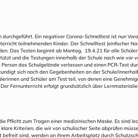
 durchgeführt. Ein negativer Corona-Schnelltest ist nun Vor
terricht teilnehmenden Kinder. Der Schnelltest (einfacher N
en. Das Testen beginnt ab Montag, 19.4.21 für alle Schüleri
stützt und die Testungen innerhalb der Schule nach wie vor 
ne Person das Schulgelände verlassen und einen PCR-Test durc
undigt sich nach den Gegebenheiten an der Schule/innerhal
rinnen und Schüler am Test teil, von denen eine Genehmigun
. Der Fernunterricht erfolgt grundsätzlich über Lernmaterialie
ie Pflicht zum Tragen einer medizinischen Maske. Es sind ledi
hr klare Kriterien, die wir von schulischer Seite abprüfen m
ht befreit sind, werden an ihrem Arbeitsplatz durch Schutzsc