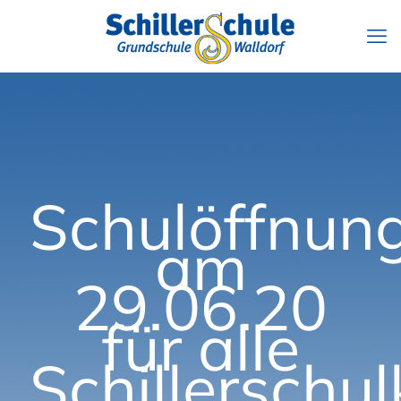
Schulöffnun
am
29.06.20
für alle
Schillerschul