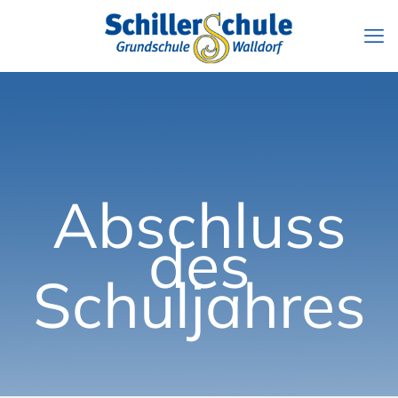
Abschluss
des
Schuljahres