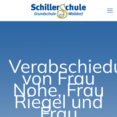
Verabschied
von Frau
Nohe, Frau
Riegel und
Frau