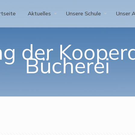
rtseite
Aktuelles
Unsere Schule
Unser 
g der Koopera
Bücherei