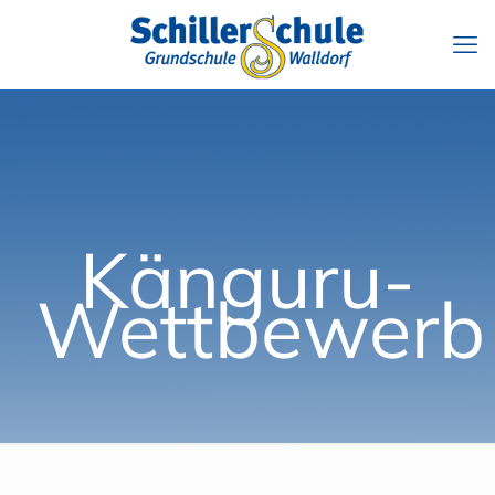
Känguru-
Wettbewerb