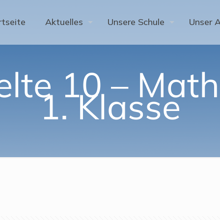
rtseite
Aktuelles
Unsere Schule
Unser 
elte 10 – Math
1. Klasse