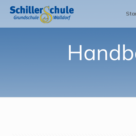
Sta
Handba