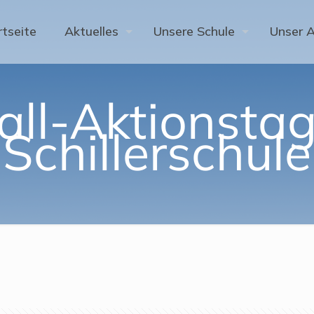
rtseite
Aktuelles
Unsere Schule
Unser 
ll-Aktionstag
Schillerschule