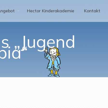
Angebot
Hector Kinderakademie
Kontakt
is „Jugend
pia“