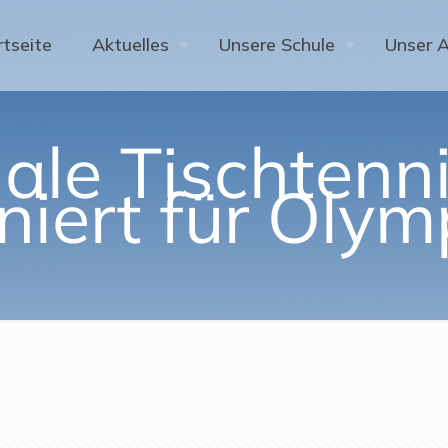
rtseite
Aktuelles
Unsere Schule
Unser 
ale Tischtenn
iniert für Olym