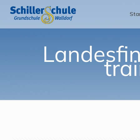
Sta
Landesfin
tra