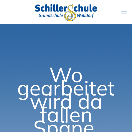
Wo
gearbeitet
wird da
fallen
Späne,