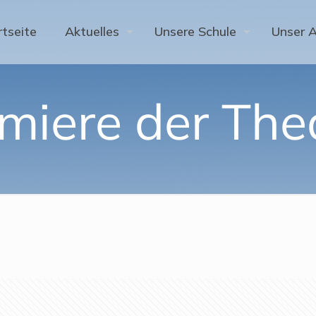
rtseite
Aktuelles
Unsere Schule
Unser 
miere der Th