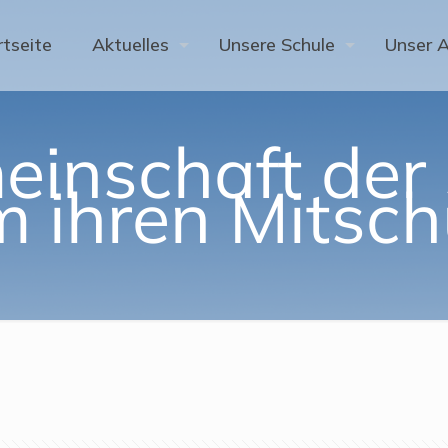
rtseite
Aktuelles
Unsere Schule
Unser 
inschaft der 
m ihren Mitsch