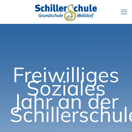
Freiwilliges
Soziales
Jahr an der
Schillerschul