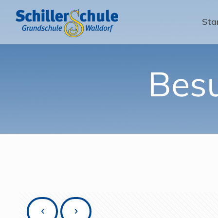
Sta
Besu