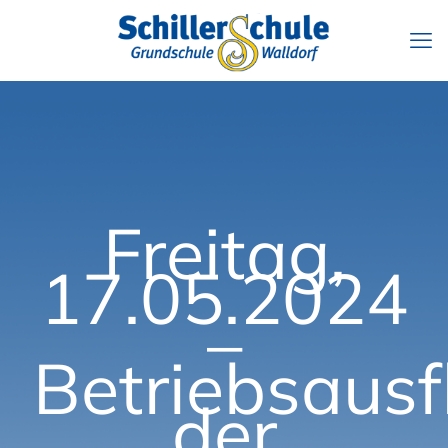
Freitag,
17.05.2024
–
Betriebsausf
der