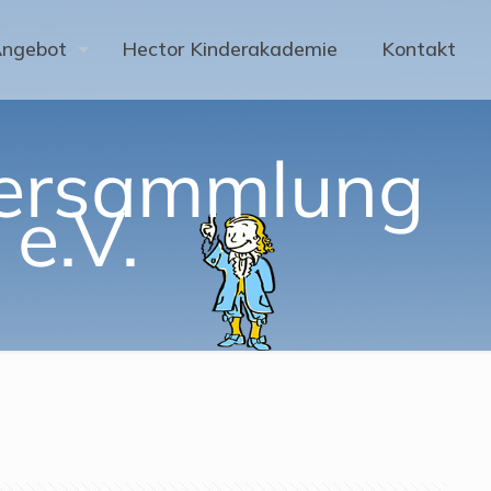
Angebot
Hector Kinderakademie
Kontakt
rversammlung
e.V.