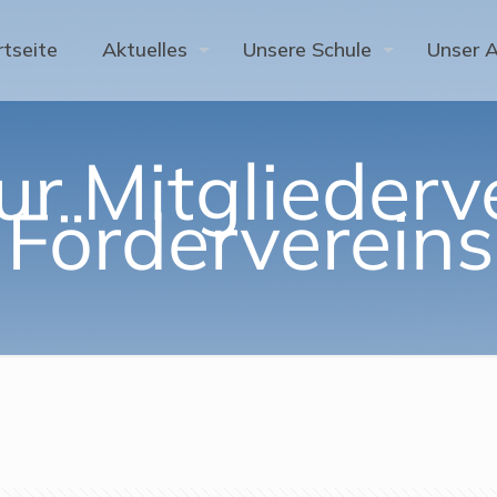
rtseite
Aktuelles
Unsere Schule
Unser 
ur Mitgliede
 Fördervereins 