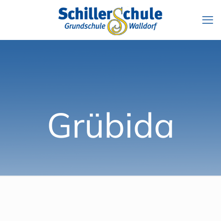
Grübida