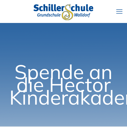
Spende an
die Hector
Kinderakade