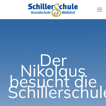
Der
Nikolaus
besucht die
Schillerschul