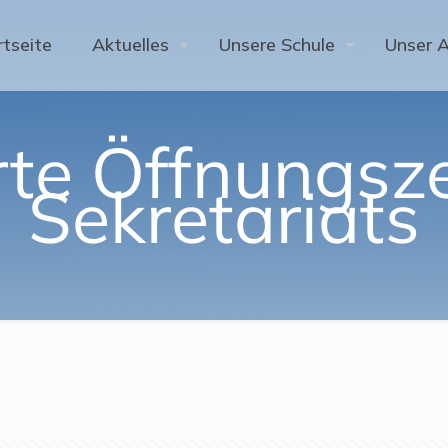
rtseite
Aktuelles
Unsere Schule
Unser 
te Öffnungsze
Sekretariats