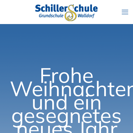
Frohe
Weihnachte
und ein
gesegnetes
neues Jahr