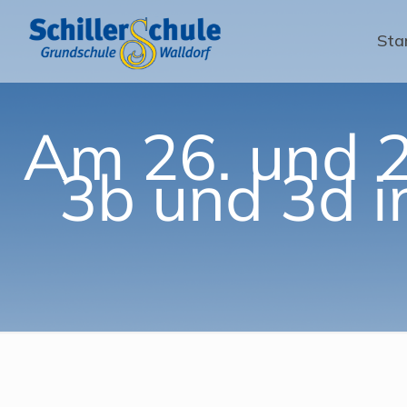
Sta
Am 26. und 2
3b und 3d 