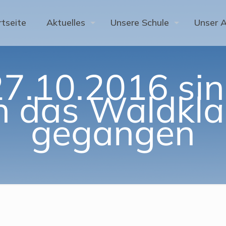
rtseite
Aktuelles
Unsere Schule
Unser 
7.10.2016 sin
in das Waldkl
gegangen