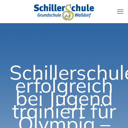
Schillerschul
erfolgreich
bei Jugend
trainiert für
Olympia –