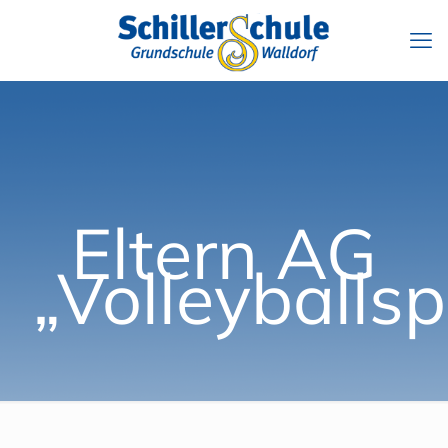
Eltern AG
„Volleyballsp