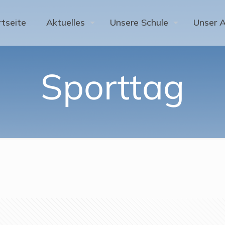
rtseite
Aktuelles
Unsere Schule
Unser 
Sporttag