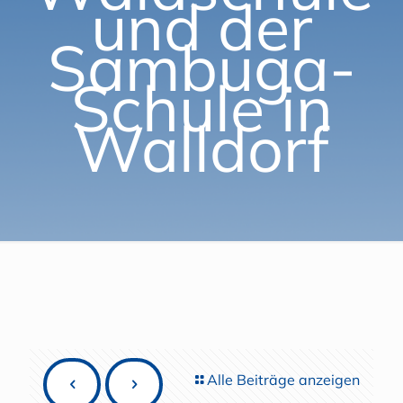
und der
Sambuga-
Schule in
Walldorf
Alle Beiträge anzeigen