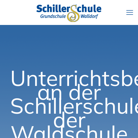
Unterrichtsb
an der
Schillerschul
der
Waldschule