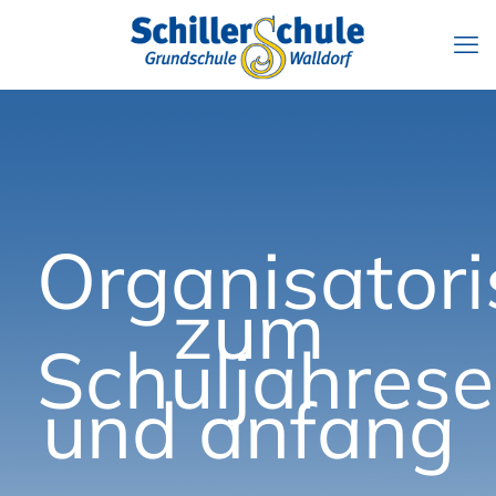
Organisator
zum
Schuljahres
und anfang