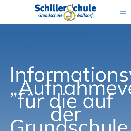
Informations
„Aufnahmeve
für die auf
der
Grundschule