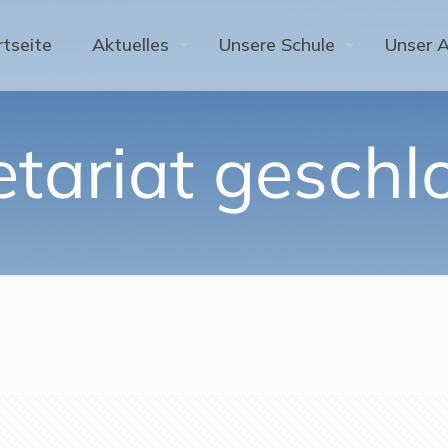
rtseite
Aktuelles
Unsere Schule
Unser 
etariat geschl