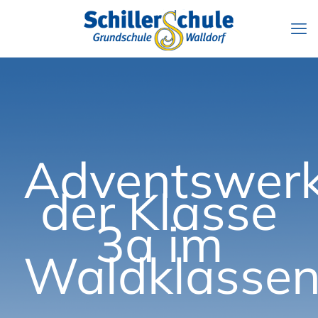
Adventswerk
der Klasse
3a im
Waldklasse