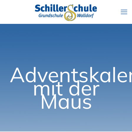
Adventskale
mit der
Maus