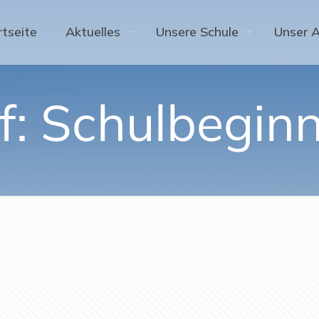
rtseite
Aktuelles
Unsere Schule
Unser 
ef: Schulbegin