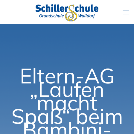
Eltern-AG
„Laufen
macht
Spaß“ beim
Bambini-