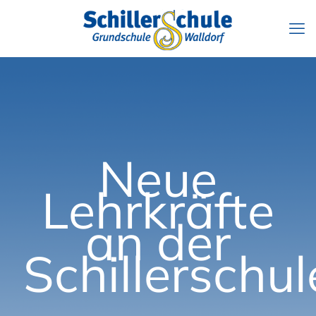
Neue
Lehrkräfte
an der
Schillerschul