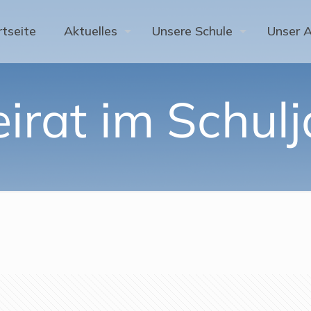
rtseite
Aktuelles
Unsere Schule
Unser 
eirat im Schul